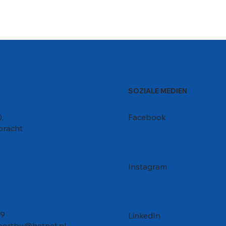
SOZIALE MEDIEN
,
Facebook
bracht
Instagram
99
LinkedIn
sportbv@hetnet.nl