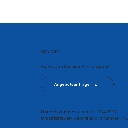
KONTAKT
Benötigen Sie eine Preisangabe?
Angebotsanfrage
Handelskammernummer:
13040522
Umsatzsteuer-Identifikationsnummer: 