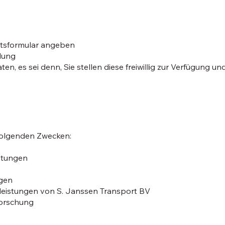
otsformular angeben
llung
 es sei denn, Sie stellen diese freiwillig zur Verfügung und 
folgenden Zwecken:
stungen
ngen
tleistungen von S. Janssen Transport BV
orschung