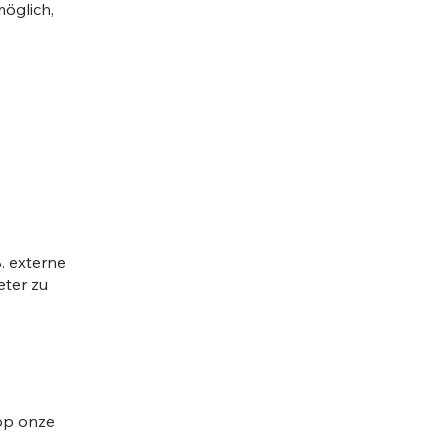
möglich,
B. externe
eter zu
 op onze