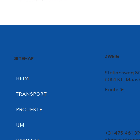
ZWEIG
SITEMAP
Stationsweg 80
HEIM
6051 KL, Maas
Route ➤
TRANSPORT
PROJEKTE
UM
+31 475 461 3
s.janssentran