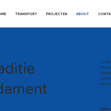
OME
TRANSPORT
PROJECTEN
ABOUT
CONTA
aditie
S. Ja
Maasb
kolen
speci
ndament
decen
FAMI